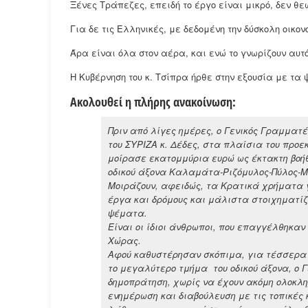
Ξένες Τράπεζες, επειδή το έργο είναι μικρό, δεν θ
Για δε τις Ελληνικές, με δεδομένη την δύσκολη οικον
Άρα είναι όλα στον αέρα, και ενώ το γνωρίζουν αυτό
Η Κυβέρνηση του κ. Τσίπρα ήρθε στην εξουσία με τα
Ακολουθεί η πλήρης ανακοίνωση:
Πριν από λίγες ημέρες, ο Γενικός Γραμματ
του ΣΥΡΙΖΑ κ. Δέδες, στα πλαίσια του προ
μοίρασε εκατομμύρια ευρώ ως έκτακτη βοήθ
οδικού άξονα Καλαμάτα-Ριζόμυλος-Πύλος-Μ
Μοιράζουν, αφειδώς, τα Κρατικά χρήματα 
έργα και δρόμους και μάλιστα στοιχηματίζ
ψέματα.
Είναι οι ίδιοι άνθρωποι, που επαγγέλθηκαν 
Χώρας.
Αφού καθυστέρησαν σκόπιμα, για τέσσερα χ
το μεγαλύτερο τμήμα του οδικού άξονα, ο 
δημοπράτηση, χωρίς να έχουν ακόμη ολοκλη
ενημέρωση και διαβούλευση με τις τοπικές