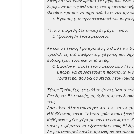
λάθη και να προχωρήσει το έργο, που όλοι 
Σύμφωνα με τις δηλώσεις του, η κατασκευή, 
Ωστόσο, πρέπει να σημειωθεί ότι για την κ
Έγκριση για την κατασκευή του συγκεκ
Τέτοια έγκριση δεν υπάρχει μέχρι τώρα.
Πρόσκληση ενδιαφέροντος.
Αν και ο Γενικός Γραμματέας δήλωσε ότι θα
πρόσκληση ενδιαφέροντος, γεγονός που σημ
ενδιαφέρον τους και οι ιδιώτες.
Εφόσον υπάρξει ενδιαφέρον από Τεχνικ
μπορεί να δημοσιευθεί η προκήρυξη γι
Τράπεζες, που θα δανείσουν τον ιδιώτη
Ξένες Τράπεζες, επειδή το έργο είναι μικρ
Για δε τις Ελληνικές, με δεδομένη την δύσκ
τους.
Άρα είναι όλα στον αέρα, και ενώ το γνωρί
Η Κυβέρνηση του κ. Τσίπρα ήρθε στην εξουσ
Κυβέρνησε χέρι-χέρι με τον ετερόκλητο κ.
πάλι με ψέματα να εξαπατήσει τους Έλλην
Ας μην υποτιμούν άλλο την νοημοσύνη των π