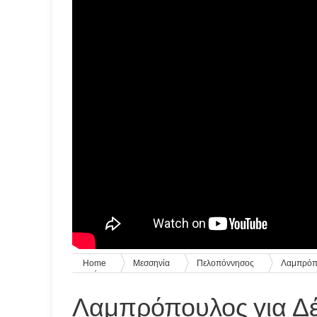
Home
Μεσσηνία
Πελοπόννησος
Λαμπρόπου
που έρχονται»
Λαμπρόπουλος για Δέδ