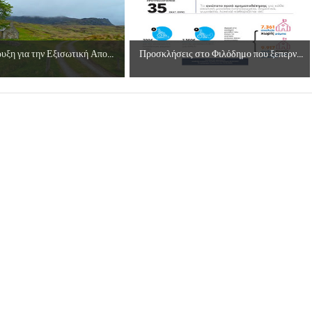
υξη για την Εξισωτική Απο...
Προσκλήσεις στο Φιλόδημο που ξεπερν...