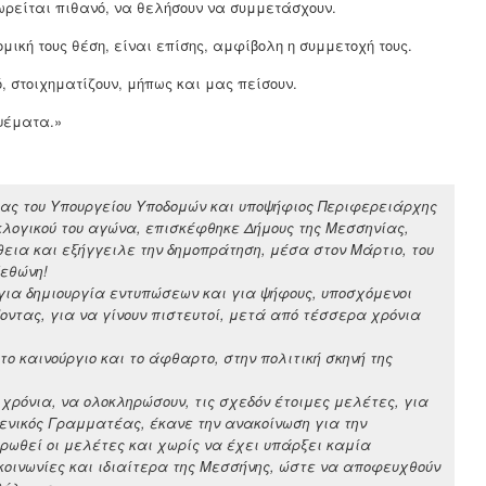
εωρείται πιθανό, να θελήσουν να συμμετάσχουν.
ομική τους θέση, είναι επίσης, αμφίβολη η συμμετοχή τους.
, στοιχηματίζουν, μήπως και μας πείσουν.
 ψέματα.»
έας του Υπουργείου Υποδομών και υποψήφιος Περιφερειάρχης
εκλογικού του αγώνα, επισκέφθηκε Δήμους της Μεσσηνίας,
εια και εξήγγειλε την δημοπράτηση, μέσα στον Μάρτιο, του
εθώνη!
για δημιουργία εντυπώσεων και για ψήφους, υποσχόμενοι
οντας, για να γίνουν πιστευτοί, μετά από τέσσερα χρόνια
το καινούργιο και το άφθαρτο, στην πολιτική σκηνή της
ρόνια, να ολοκληρώσουν, τις σχεδόν έτοιμες μελέτες, για
Γενικός Γραμματέας, έκανε την ανακοίνωση για την
ρωθεί οι μελέτες και χωρίς να έχει υπάρξει καμία
 κοινωνίες και ιδιαίτερα της Μεσσήνης, ώστε να αποφευχθούν